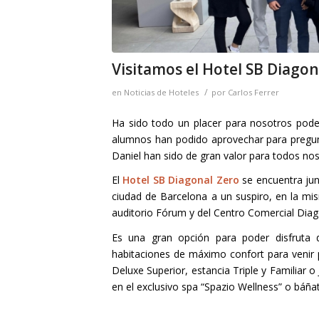
Visitamos el Hotel SB Diagon
/
en
Noticias de Hoteles
por
Carlos Ferrer
Ha sido todo un placer para nosotros poder
alumnos han podido aprovechar para pregunt
Daniel han sido de gran valor para todos noso
El
Hotel SB Diagonal Zero
se encuentra junt
ciudad de Barcelona a un suspiro, en la mis
auditorio Fórum y del Centro Comercial Diag
Es una gran opción para poder disfruta 
habitaciones de máximo confort para venir p
Deluxe Superior, estancia Triple y Familiar o
en el exclusivo spa “Spazio Wellness” o báñat