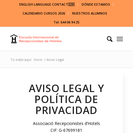
ENGLISH LANGUAGE CONTACT🇬🇧
DÓNDE ESTAMOS
CALENDARIO CURSOS 2026
NUESTROS ALUMNOS
Tel: 644 06 94 25
Tú estás aquí:
Inicio
/
Aviso Legal
AVISO LEGAL Y
POLÍTICA DE
PRIVACIDAD
Associació Recepcionistes d’Hotels
CIF: G-67699181