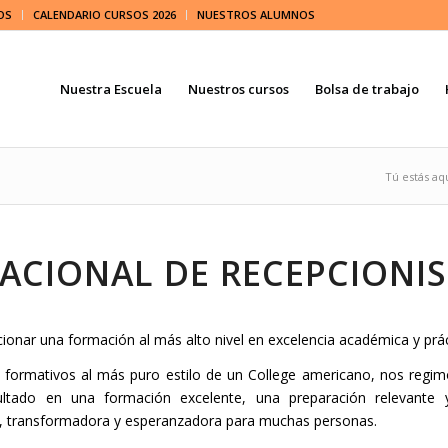
OS
CALENDARIO CURSOS 2026
NUESTROS ALUMNOS
Nuestra Escuela
Nuestros cursos
Bolsa de trabajo
Tú estás aqu
ACIONAL DE RECEPCIONIS
onar una formación al más alto nivel en excelencia académica y prác
ormativos al más puro estilo de un College americano, nos regimo
ltado en una formación excelente, una preparación relevante y 
va, transformadora y esperanzadora para muchas personas.