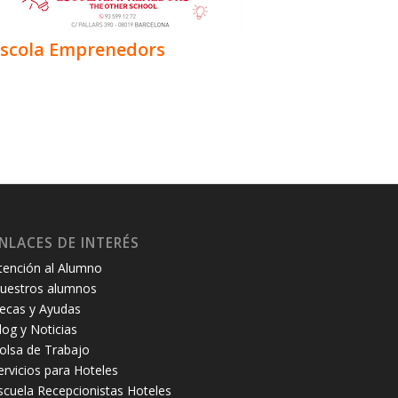
scola Emprenedors
NLACES DE INTERÉS
tención al Alumno
uestros alumnos
ecas y Ayudas
log y Noticias
olsa de Trabajo
ervicios para Hoteles
scuela Recepcionistas Hoteles