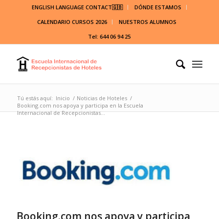
ENGLISH LANGUAGE CONTACT🇬🇧
DÓNDE ESTAMOS
CALENDARIO CURSOS 2026
NUESTROS ALUMNOS
Tel: 644 06 94 25
Tú estás aquí:
Inicio
/
Noticias de Hoteles
/
Booking.com nos apoya y participa en la Escuela
Internacional de Recepcionistas...
Booking.com nos apoya y participa