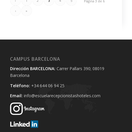
‹
1
2
3
4
5
Página 3 de 6
›
»
CAMPUS BARCELONA
Dirección BARCELONA:
Carrer Pallars 390; 08019
Barcelona
Teléfono:
+34 644 06 94 25‬
Email:
info@escuelarecepcionistashoteles.com