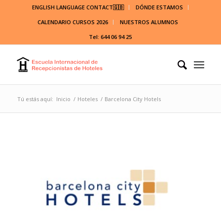
ENGLISH LANGUAGE CONTACT🇬🇧
DÓNDE ESTAMOS
CALENDARIO CURSOS 2026
NUESTROS ALUMNOS
Tel: 644 06 94 25
Tú estás aquí:
Inicio
/
Hoteles
/
Barcelona City Hotels