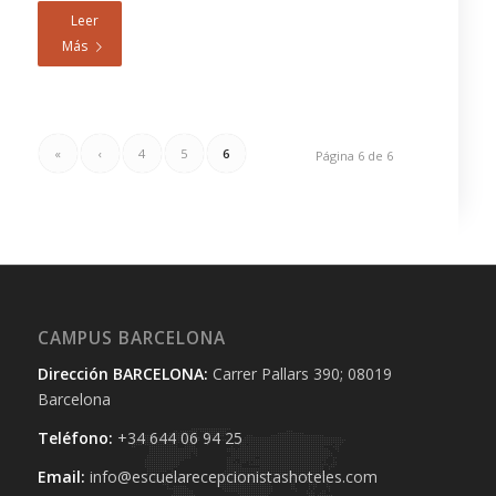
Leer
Más
«
‹
4
5
6
Página 6 de 6
CAMPUS BARCELONA
Dirección BARCELONA:
Carrer Pallars 390; 08019
Barcelona
Teléfono:
+34 644 06 94 25‬
Email:
info@escuelarecepcionistashoteles.com