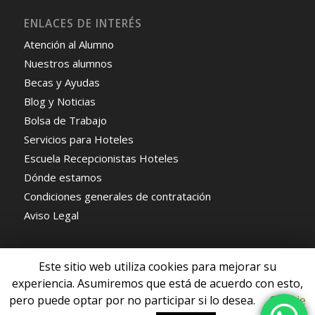
ENLACES DE INTERÉS
Atención al Alumno
Nuestros alumnos
Becas y Ayudas
Blog y Noticias
Bolsa de Trabajo
Servicios para Hoteles
Escuela Recepcionistas Hoteles
Dónde estamos
Condiciones generales de contratación
Aviso Legal
Este sitio web utiliza cookies para mejorar su
experiencia. Asumiremos que está de acuerdo con esto,
pero puede optar por no participar si lo desea.
Cookie
© Copyright - Escuela de Recepcionistas de Hoteles -
Enfold WordPress