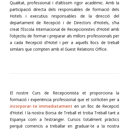
Qualitat, professional i d’altíssim rigor acadèmic. Amb la
participació directa dels responsables de formació dels
Hotels i executius responsables de la direcció del
departament de Recepció i de Directors d’Hotels, s’ha
creat l’Escola Internacional de Recepcionistes d’Hotel amb
l’objectiu de formar i preparar als millors professionals per
a cada Recepció d’Hotel i per a aquells llocs de treball
similars que compten amb el
Guest
Relations
Office.
El nostre Curs de Recepcionista et proporciona la
formació i experiència professional que et sol·liciten per a
incorporar-te immediatament
en un lloc de Recepció
d’Hotel. I la nostra Borsa de Treball et troba Treball tant a
Espanya com a l’estranger. Cursos totalment pràctics
perquè comencis a treballar en graduar-te a la nostra