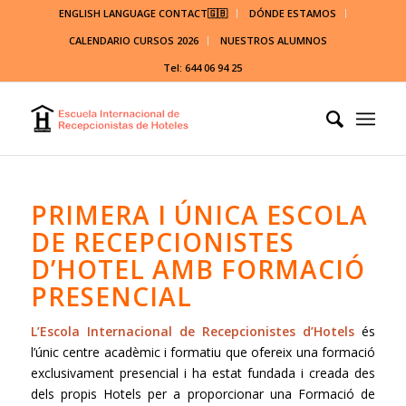
ENGLISH LANGUAGE CONTACT🇬🇧
DÓNDE ESTAMOS
CALENDARIO CURSOS 2026
NUESTROS ALUMNOS
Tel: 644 06 94 25
PRIMERA I ÚNICA ESCOLA
DE RECEPCIONISTES
D’HOTEL AMB FORMACIÓ
PRESENCIAL
L’Escola Internacional de Recepcionistes d’Hotels
és
l’únic centre acadèmic i formatiu que ofereix una formació
exclusivament presencial i ha estat fundada i creada des
de
ls propis Hotels
per a proporcionar una Formació de