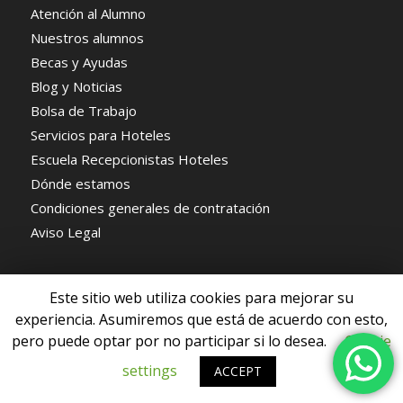
Atención al Alumno
Nuestros alumnos
Becas y Ayudas
Blog y Noticias
Bolsa de Trabajo
Servicios para Hoteles
Escuela Recepcionistas Hoteles
Dónde estamos
Condiciones generales de contratación
Aviso Legal
Este sitio web utiliza cookies para mejorar su
experiencia. Asumiremos que está de acuerdo con esto,
pero puede optar por no participar si lo desea.
Cookie
© Copyright - Escuela de Recepcionistas de Hoteles -
Enfold WordPress
Theme by Kriesi
settings
ACCEPT
Política de privacidad
Aviso Legal