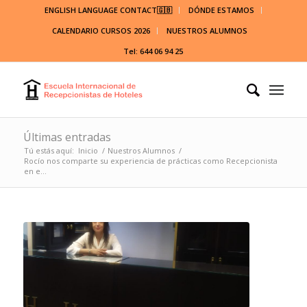
ENGLISH LANGUAGE CONTACT🇬🇧
DÓNDE ESTAMOS
CALENDARIO CURSOS 2026
NUESTROS ALUMNOS
Tel: 644 06 94 25
Últimas entradas
Tú estás aquí:
Inicio
/
Nuestros Alumnos
/
Rocío nos comparte su experiencia de prácticas como Recepcionista
en e...