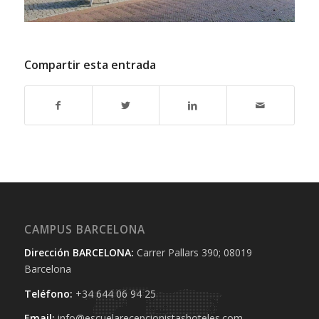
Compartir esta entrada
CAMPUS BARCELONA
Dirección BARCELONA:
Carrer Pallars 390; 08019
Barcelona
Teléfono:
+34 644 06 94 25‬
Email:
info@escuelarecepcionistashoteles.com