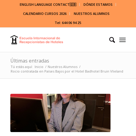
ENGLISH LANGUAGE CONTACT🇬🇧
DÓNDE ESTAMOS
CALENDARIO CURSOS 2026
NUESTROS ALUMNOS
Tel: 644 06 94 25
Últimas entradas
Tú estás aquí:
Inicio
/
Nuestros Alumnos
/
Rocio contratada en Países Bajos por el Hotel Badhotel Bruin Vlieland