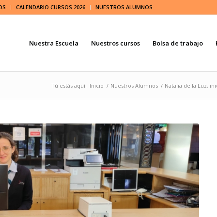
OS
CALENDARIO CURSOS 2026
NUESTROS ALUMNOS
Nuestra Escuela
Nuestros cursos
Bolsa de trabajo
Tú estás aquí:
Inicio
/
Nuestros Alumnos
/
Natalia de la Luz, in