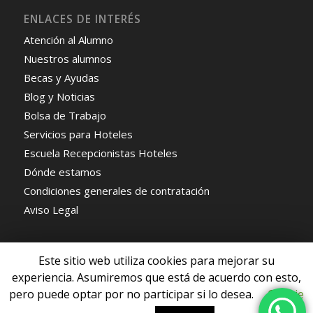
ENLACES DE INTERÉS
Atención al Alumno
Nuestros alumnos
Becas y Ayudas
Blog y Noticias
Bolsa de Trabajo
Servicios para Hoteles
Escuela Recepcionistas Hoteles
Dónde estamos
Condiciones generales de contratación
Aviso Legal
Este sitio web utiliza cookies para mejorar su
experiencia. Asumiremos que está de acuerdo con esto,
pero puede optar por no participar si lo desea.
Cookie
© Copyright - Escuela de Recepcionistas de Hoteles -
Enfold WordPress
Theme by Kriesi