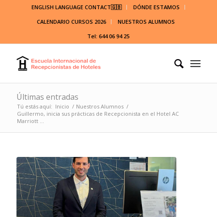
ENGLISH LANGUAGE CONTACT🇬🇧
DÓNDE ESTAMOS
CALENDARIO CURSOS 2026
NUESTROS ALUMNOS
Tel: 644 06 94 25
Últimas entradas
Tú estás aquí:
Inicio
/
Nuestros Alumnos
/
Guillermo, inicia sus prácticas de Recepcionista en el Hotel AC
Marriott ...