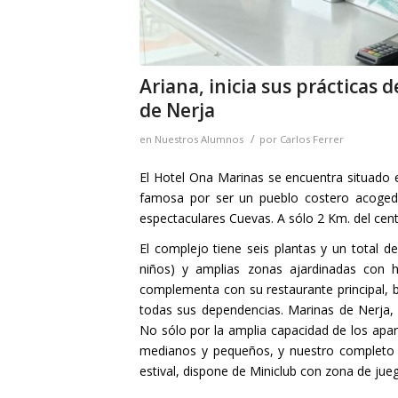
Ariana, inicia sus prácticas
de Nerja
/
en
Nuestros Alumnos
por
Carlos Ferrer
El Hotel Ona Marinas se encuentra situado e
famosa por ser un pueblo costero acoged
espectaculares Cuevas. A sólo 2 Km. del cen
El complejo tiene seis plantas y un total d
niños) y amplias zonas ajardinadas con 
complementa con su restaurante principal, ba
todas sus dependencias. Marinas de Nerja, e
No sólo por la amplia capacidad de los apar
medianos y pequeños, y nuestro completo 
estival, dispone de Miniclub con zona de ju