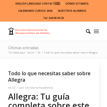
ENGLISH LANGUAGE CONTACT🇬🇧
DÓNDE ESTAMOS
CALENDARIO CURSOS 2026
NUESTROS ALUMNOS
Tel: 644 06 94 25
Últimas entradas
Tú estás aquí:
Inicio
/
52
/
Todo lo que necesitas saber sobre Allegra
Todo lo que necesitas saber sobre
Allegra
/
en
52
por
Secretaría Académica
Allegra: Tu guía
completa sobre este