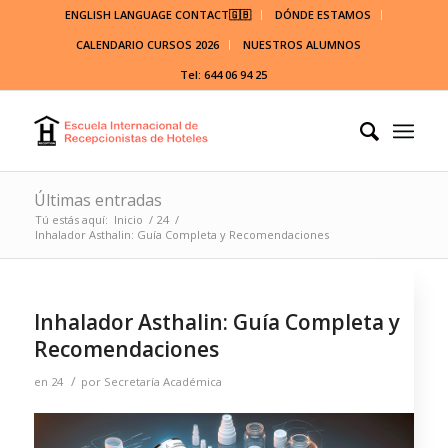
ENGLISH LANGUAGE CONTACT🇬🇧
DÓNDE ESTAMOS
CALENDARIO CURSOS 2026
NUESTROS ALUMNOS
Tel: 644 06 94 25
Últimas entradas
Tú estás aquí:
Inicio
/
24
/
Inhalador Asthalin: Guía Completa y Recomendaciones
Inhalador Asthalin: Guía Completa y
Recomendaciones
/
en
24
por
Secretaría Académica