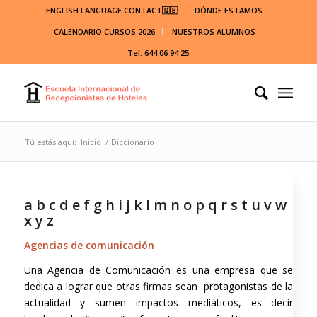
ENGLISH LANGUAGE CONTACT🇬🇧
DÓNDE ESTAMOS
CALENDARIO CURSOS 2026
NUESTROS ALUMNOS
Tel: 644 06 94 25
Tú estás aquí:
Inicio
/
Diccionario
a
b
c
d
e
f
g
h
i
j
k
l
m
n
o
p
q
r
s
t
u
v
w
x
y
z
Agencias de comunicación
Una Agencia de Comunicación es una empresa que se
dedica a lograr que otras firmas sean protagonistas de la
actualidad y sumen impactos mediáticos, es decir