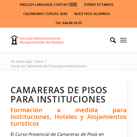
ENGLISH LANGUAGE CONTACT🇬🇧
DÓNDE ESTAMOS
CALENDARIO CURSOS 2026
NUESTROS ALUMNOS
Tel: 644 06 94 25
Tú estás aquí:
Inicio
/
Curso de Camarera de Pisos para Instituciones
CAMARERAS DE PISOS
PARA INSTITUCIONES
Formación a medida para
Instituciones, Hoteles y Alojamientos
turísticos
El
Curso Presencial de Camareras de Pisos en