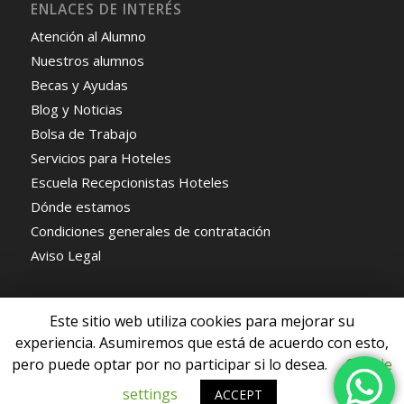
ENLACES DE INTERÉS
Atención al Alumno
Nuestros alumnos
Becas y Ayudas
Blog y Noticias
Bolsa de Trabajo
Servicios para Hoteles
Escuela Recepcionistas Hoteles
Dónde estamos
Condiciones generales de contratación
Aviso Legal
Este sitio web utiliza cookies para mejorar su
experiencia. Asumiremos que está de acuerdo con esto,
pero puede optar por no participar si lo desea.
Cookie
© Copyright - Escuela de Recepcionistas de Hoteles -
Enfold WordPress
Theme by Kriesi
settings
ACCEPT